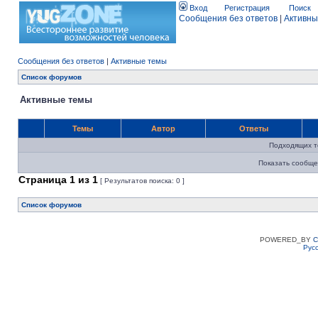
Вход
Регистрация
Поиск
Сообщения без ответов
|
Активны
Сообщения без ответов
|
Активные темы
Список форумов
Активные темы
Темы
Автор
Ответы
Подходящих т
Показать сообще
Страница
1
из
1
[ Результатов поиска: 0 ]
Список форумов
POWERED_BY
C
Рус