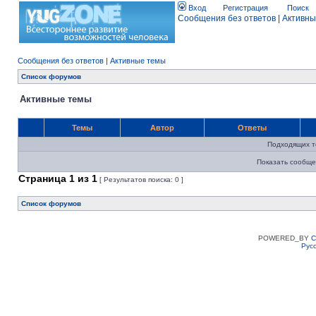
Вход
Регистрация
Поиск
Сообщения без ответов
|
Активны
Сообщения без ответов
|
Активные темы
Список форумов
Активные темы
Темы
Автор
Ответы
Подходящих т
Показать сообще
Страница
1
из
1
[ Результатов поиска: 0 ]
Список форумов
POWERED_BY
C
Рус