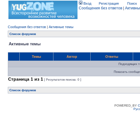
Вход
Регистрация
Поиск
Сообщения без ответов
|
Активны
Сообщения без ответов
|
Активные темы
Список форумов
Активные темы
Темы
Автор
Ответы
Подходящих т
Показать сообще
Страница
1
из
1
[ Результатов поиска: 0 ]
Список форумов
POWERED_BY
C
Рус