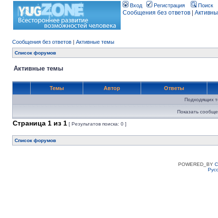
Вход
Регистрация
Поиск
Сообщения без ответов
|
Активны
Сообщения без ответов
|
Активные темы
Список форумов
Активные темы
Темы
Автор
Ответы
Подходящих т
Показать сообще
Страница
1
из
1
[ Результатов поиска: 0 ]
Список форумов
POWERED_BY
C
Рус