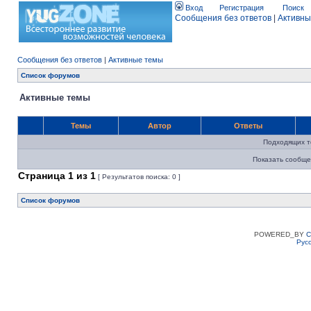
Вход
Регистрация
Поиск
Сообщения без ответов
|
Активны
Сообщения без ответов
|
Активные темы
Список форумов
Активные темы
Темы
Автор
Ответы
Подходящих т
Показать сообще
Страница
1
из
1
[ Результатов поиска: 0 ]
Список форумов
POWERED_BY
C
Рус