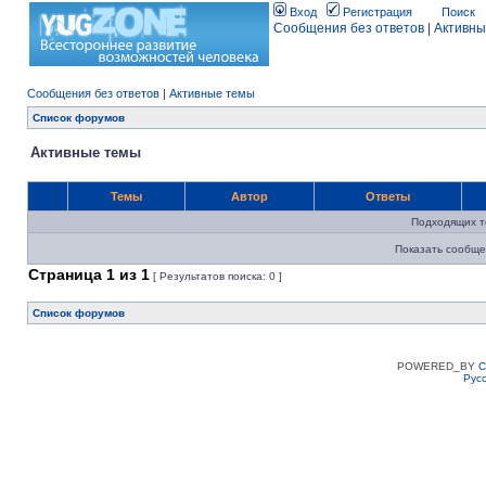
Вход
Регистрация
Поиск
Сообщения без ответов
|
Активны
Сообщения без ответов
|
Активные темы
Список форумов
Активные темы
Темы
Автор
Ответы
Подходящих т
Показать сообще
Страница
1
из
1
[ Результатов поиска: 0 ]
Список форумов
POWERED_BY
C
Рус