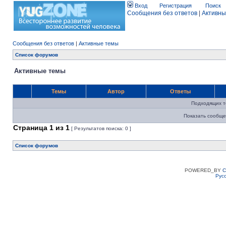
Вход
Регистрация
Поиск
Сообщения без ответов
|
Активны
Сообщения без ответов
|
Активные темы
Список форумов
Активные темы
Темы
Автор
Ответы
Подходящих т
Показать сообще
Страница
1
из
1
[ Результатов поиска: 0 ]
Список форумов
POWERED_BY
C
Рус