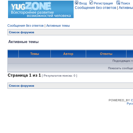
Вход
Регистрация
Поиск
Сообщения без ответов
|
Активны
Сообщения без ответов
|
Активные темы
Список форумов
Активные темы
Темы
Автор
Ответы
Подходящих т
Показать сообще
Страница
1
из
1
[ Результатов поиска: 0 ]
Список форумов
POWERED_BY
C
Рус