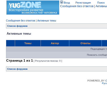
Вход
Регистрация
Поиск
Сообщения без ответов
|
Активны
Сообщения без ответов
|
Активные темы
Список форумов
Активные темы
Темы
Автор
Ответы
Подходящих т
Показать сообще
Страница
1
из
1
[ Результатов поиска: 0 ]
Список форумов
POWERED_BY
C
Рус