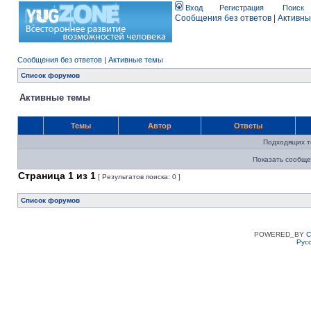
Вход
Регистрация
Поиск
Сообщения без ответов
|
Активны
Сообщения без ответов
|
Активные темы
Список форумов
Активные темы
Темы
Автор
Ответы
Подходящих т
Показать сообще
Страница
1
из
1
[ Результатов поиска: 0 ]
Список форумов
POWERED_BY
C
Рус