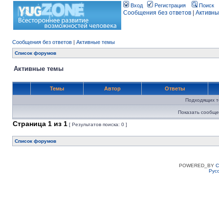
Вход
Регистрация
Поиск
Сообщения без ответов
|
Активны
Сообщения без ответов
|
Активные темы
Список форумов
Активные темы
Темы
Автор
Ответы
Подходящих т
Показать сообще
Страница
1
из
1
[ Результатов поиска: 0 ]
Список форумов
POWERED_BY
C
Рус