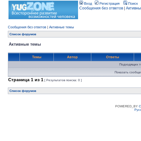
Вход
Регистрация
Поиск
Сообщения без ответов
|
Активны
Сообщения без ответов
|
Активные темы
Список форумов
Активные темы
Темы
Автор
Ответы
Подходящих т
Показать сообще
Страница
1
из
1
[ Результатов поиска: 0 ]
Список форумов
POWERED_BY
C
Рус