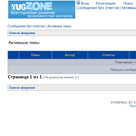
Вход
Регистрация
Поиск
Сообщения без ответов
|
Активны
Сообщения без ответов
|
Активные темы
Список форумов
Активные темы
Темы
Автор
Ответы
Подходящих т
Показать сообще
Страница
1
из
1
[ Результатов поиска: 0 ]
Список форумов
POWERED_BY
C
Рус