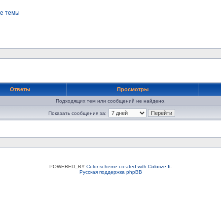
е темы
Ответы
Просмотры
Подходящих тем или сообщений не найдено.
Показать сообщения за:
POWERED_BY
Color scheme created with Colorize It
.
Русская поддержка phpBB