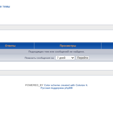
е темы
Ответы
Просмотры
Подходящих тем или сообщений не найдено.
Показать сообщения за:
POWERED_BY
Color scheme created with Colorize It
.
Русская поддержка phpBB