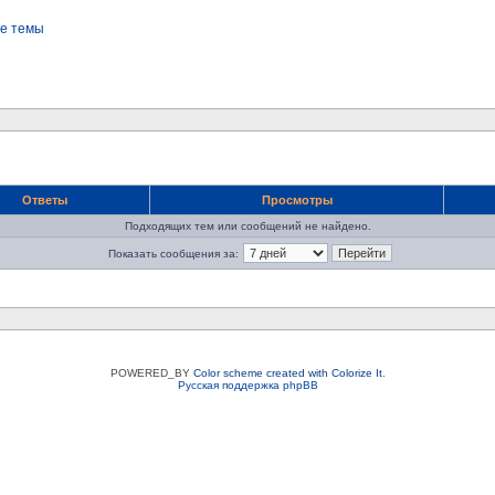
е темы
Ответы
Просмотры
Подходящих тем или сообщений не найдено.
Показать сообщения за:
POWERED_BY
Color scheme created with Colorize It
.
Русская поддержка phpBB