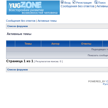
Вход
Регистрация
Поиск
Сообщения без ответов
|
Активны
Сообщения без ответов
|
Активные темы
Список форумов
Активные темы
Темы
Автор
Ответы
Подходящих т
Показать сообще
Страница
1
из
1
[ Результатов поиска: 0 ]
Список форумов
POWERED_BY
C
Рус