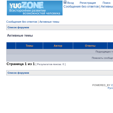
Вход
Регистрация
Поиск
Сообщения без ответов
|
Активны
Сообщения без ответов
|
Активные темы
Список форумов
Активные темы
Темы
Автор
Ответы
Подходящих т
Показать сообще
Страница
1
из
1
[ Результатов поиска: 0 ]
Список форумов
POWERED_BY
C
Рус