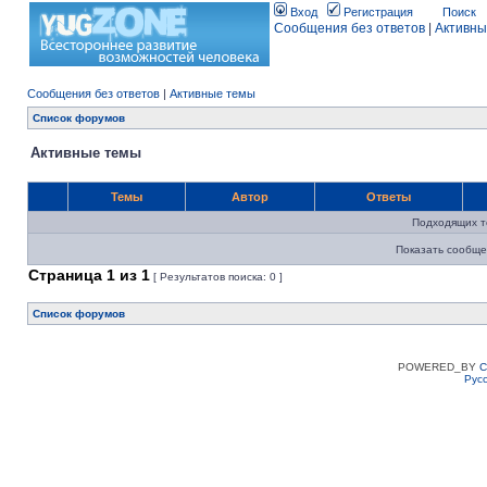
Вход
Регистрация
Поиск
Сообщения без ответов
|
Активны
Сообщения без ответов
|
Активные темы
Список форумов
Активные темы
Темы
Автор
Ответы
Подходящих т
Показать сообще
Страница
1
из
1
[ Результатов поиска: 0 ]
Список форумов
POWERED_BY
C
Рус