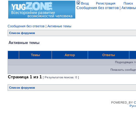
Вход
Регистрация
Поиск
Сообщения без ответов
|
Активны
Сообщения без ответов
|
Активные темы
Список форумов
Активные темы
Темы
Автор
Ответы
Подходящих т
Показать сообще
Страница
1
из
1
[ Результатов поиска: 0 ]
Список форумов
POWERED_BY
C
Рус