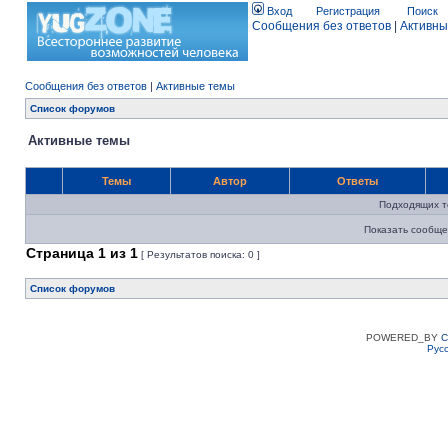
Вход
Регистрация
Поиск
Сообщения без ответов
|
Активны
Сообщения без ответов
|
Активные темы
Список форумов
Активные темы
Темы
Автор
Ответы
Подходящих т
Показать сообще
Страница
1
из
1
[ Результатов поиска: 0 ]
Список форумов
POWERED_BY
C
Рус