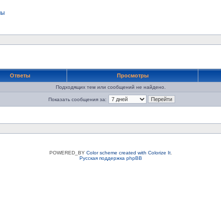
мы
Ответы
Просмотры
Подходящих тем или сообщений не найдено.
Показать сообщения за:
POWERED_BY
Color scheme created with Colorize It
.
Русская поддержка phpBB