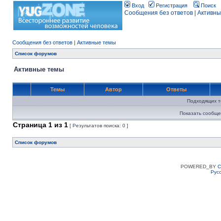
Вход
Регистрация
Поиск
Сообщения без ответов
|
Активны
Сообщения без ответов
|
Активные темы
Список форумов
Активные темы
Темы
Автор
Ответы
Подходящих т
Показать сообще
Страница
1
из
1
[ Результатов поиска: 0 ]
Список форумов
POWERED_BY
C
Рус