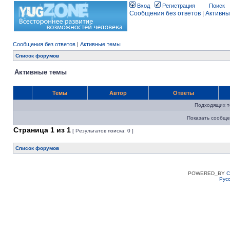
Вход
Регистрация
Поиск
Сообщения без ответов
|
Активны
Сообщения без ответов
|
Активные темы
Список форумов
Активные темы
Темы
Автор
Ответы
Подходящих т
Показать сообще
Страница
1
из
1
[ Результатов поиска: 0 ]
Список форумов
POWERED_BY
C
Рус