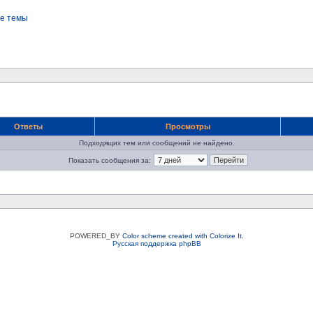
е темы
Ответы
Просмотры
Подходящих тем или сообщений не найдено.
Показать сообщения за:
POWERED_BY
Color scheme created with Colorize It
.
Русская поддержка phpBB