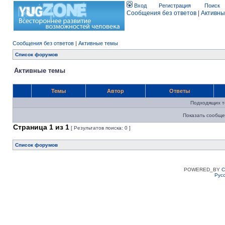
Вход
Регистрация
Поиск
Сообщения без ответов
|
Активны
Сообщения без ответов
|
Активные темы
Список форумов
Активные темы
Темы
Автор
Ответы
Подходящих т
Показать сообще
Страница
1
из
1
[ Результатов поиска: 0 ]
Список форумов
POWERED_BY
C
Рус