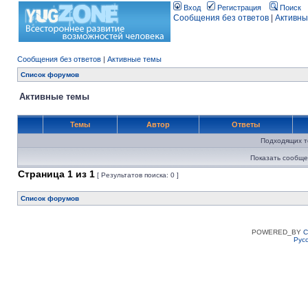
Вход
Регистрация
Поиск
Сообщения без ответов
|
Активны
Сообщения без ответов
|
Активные темы
Список форумов
Активные темы
Темы
Автор
Ответы
Подходящих т
Показать сообще
Страница
1
из
1
[ Результатов поиска: 0 ]
Список форумов
POWERED_BY
C
Рус