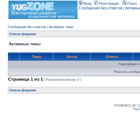
Вход
Регистрация
Поиск
Сообщения без ответов
|
Активны
Сообщения без ответов
|
Активные темы
Список форумов
Активные темы
Темы
Автор
Ответы
Подходящих т
Показать сообще
Страница
1
из
1
[ Результатов поиска: 0 ]
Список форумов
POWERED_BY
C
Рус