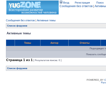
Вход
Регистрация
Поиск
Сообщения без ответов
|
Активны
Сообщения без ответов
|
Активные темы
Список форумов
Активные темы
Темы
Автор
Ответы
Подходящих т
Показать сообще
Страница
1
из
1
[ Результатов поиска: 0 ]
Список форумов
POWERED_BY
C
Рус