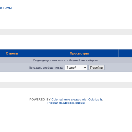
е темы
Ответы
Просмотры
Подходящих тем или сообщений не найдено.
Показать сообщения за:
POWERED_BY
Color scheme created with Colorize It
.
Русская поддержка phpBB