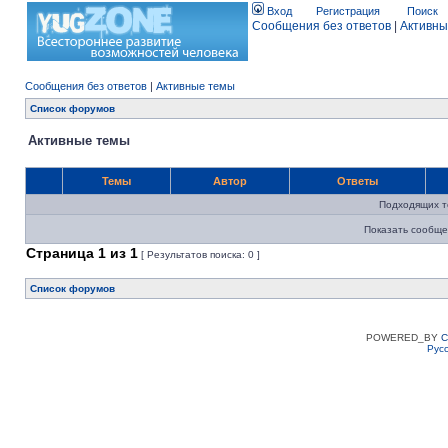
Вход
Регистрация
Поиск
Сообщения без ответов
|
Активны
Сообщения без ответов
|
Активные темы
Список форумов
Активные темы
Темы
Автор
Ответы
Подходящих т
Показать сообще
Страница
1
из
1
[ Результатов поиска: 0 ]
Список форумов
POWERED_BY
C
Рус