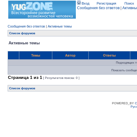
Вход
Регистрация
Поиск
Сообщения без ответов
|
Активны
Сообщения без ответов
|
Активные темы
Список форумов
Активные темы
Темы
Автор
Ответы
Подходящих т
Показать сообще
Страница
1
из
1
[ Результатов поиска: 0 ]
Список форумов
POWERED_BY
C
Рус