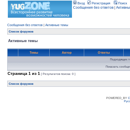
Вход
Регистрация
Поиск
Сообщения без ответов
|
Активны
Сообщения без ответов
|
Активные темы
Список форумов
Активные темы
Темы
Автор
Ответы
Подходящих т
Показать сообще
Страница
1
из
1
[ Результатов поиска: 0 ]
Список форумов
POWERED_BY
C
Рус