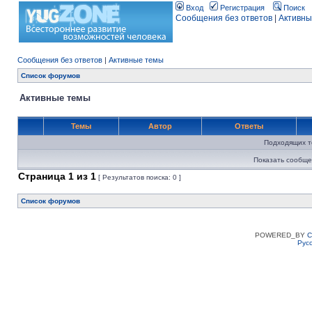
Вход
Регистрация
Поиск
Сообщения без ответов
|
Активны
Сообщения без ответов
|
Активные темы
Список форумов
Активные темы
Темы
Автор
Ответы
Подходящих т
Показать сообще
Страница
1
из
1
[ Результатов поиска: 0 ]
Список форумов
POWERED_BY
C
Рус