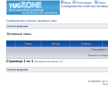
Вход
Регистрация
Поиск
Сообщения без ответов
|
Активны
Сообщения без ответов
|
Активные темы
Список форумов
Активные темы
Темы
Автор
Ответы
Подходящих т
Показать сообще
Страница
1
из
1
[ Результатов поиска: 0 ]
Список форумов
POWERED_BY
C
Рус