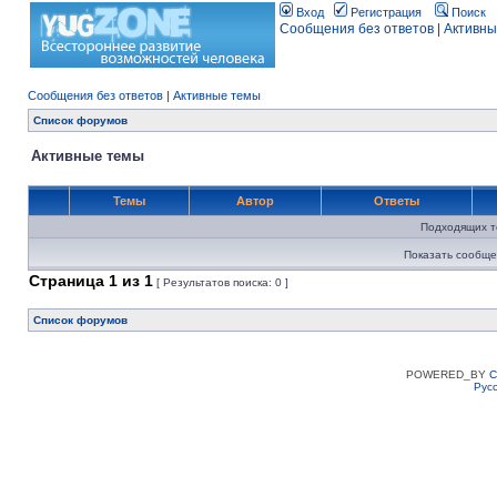
Вход
Регистрация
Поиск
Сообщения без ответов
|
Активны
Сообщения без ответов
|
Активные темы
Список форумов
Активные темы
Темы
Автор
Ответы
Подходящих т
Показать сообще
Страница
1
из
1
[ Результатов поиска: 0 ]
Список форумов
POWERED_BY
C
Рус