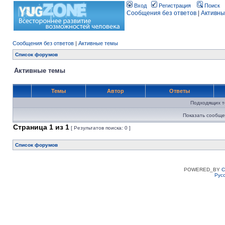
Вход
Регистрация
Поиск
Сообщения без ответов
|
Активны
Сообщения без ответов
|
Активные темы
Список форумов
Активные темы
Темы
Автор
Ответы
Подходящих т
Показать сообще
Страница
1
из
1
[ Результатов поиска: 0 ]
Список форумов
POWERED_BY
C
Рус