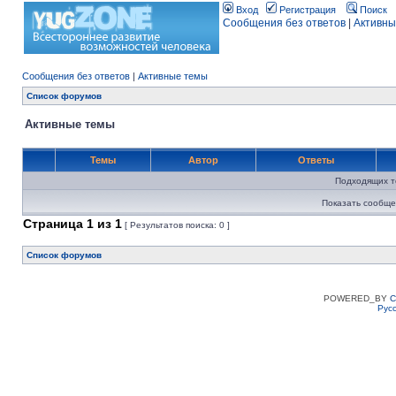
Вход
Регистрация
Поиск
Сообщения без ответов
|
Активны
Сообщения без ответов
|
Активные темы
Список форумов
Активные темы
Темы
Автор
Ответы
Подходящих т
Показать сообще
Страница
1
из
1
[ Результатов поиска: 0 ]
Список форумов
POWERED_BY
C
Рус