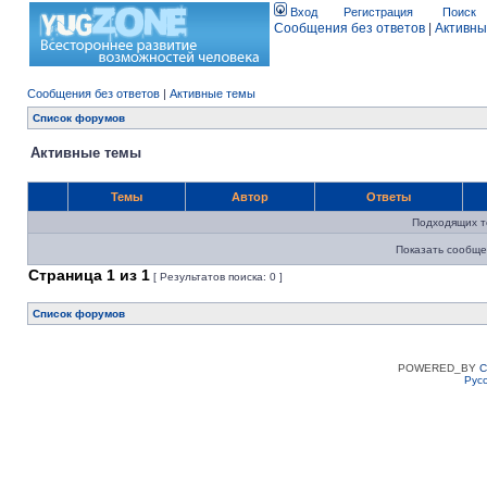
Вход
Регистрация
Поиск
Сообщения без ответов
|
Активны
Сообщения без ответов
|
Активные темы
Список форумов
Активные темы
Темы
Автор
Ответы
Подходящих т
Показать сообще
Страница
1
из
1
[ Результатов поиска: 0 ]
Список форумов
POWERED_BY
C
Рус