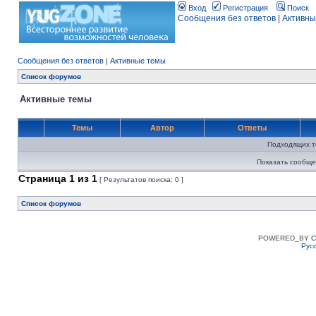
Вход
Регистрация
Поиск
Сообщения без ответов
|
Активны
Сообщения без ответов
|
Активные темы
Список форумов
Активные темы
Темы
Автор
Ответы
Подходящих т
Показать сообще
Страница
1
из
1
[ Результатов поиска: 0 ]
Список форумов
POWERED_BY
C
Рус