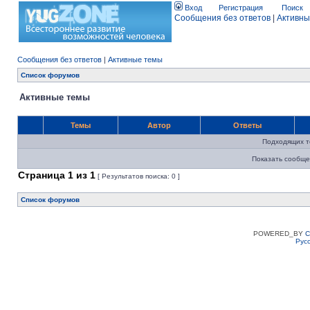
Вход
Регистрация
Поиск
Сообщения без ответов
|
Активны
Сообщения без ответов
|
Активные темы
Список форумов
Активные темы
Темы
Автор
Ответы
Подходящих т
Показать сообще
Страница
1
из
1
[ Результатов поиска: 0 ]
Список форумов
POWERED_BY
C
Рус