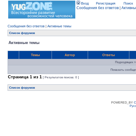
Вход
Регистрация
Поиск
Сообщения без ответов
|
Активны
Сообщения без ответов
|
Активные темы
Список форумов
Активные темы
Темы
Автор
Ответы
Подходящих т
Показать сообще
Страница
1
из
1
[ Результатов поиска: 0 ]
Список форумов
POWERED_BY
C
Рус