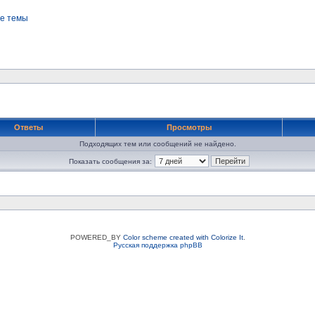
е темы
Ответы
Просмотры
Подходящих тем или сообщений не найдено.
Показать сообщения за:
POWERED_BY
Color scheme created with Colorize It
.
Русская поддержка phpBB