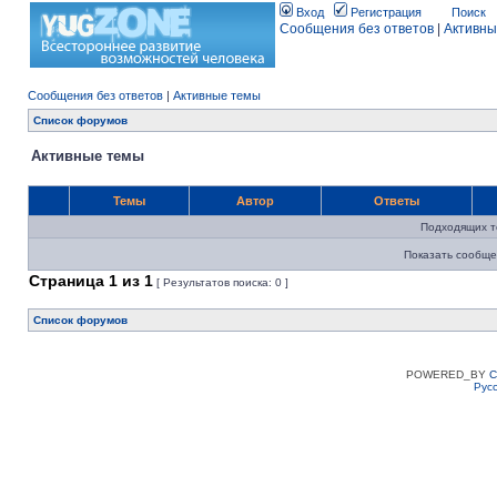
Вход
Регистрация
Поиск
Сообщения без ответов
|
Активны
Сообщения без ответов
|
Активные темы
Список форумов
Активные темы
Темы
Автор
Ответы
Подходящих т
Показать сообще
Страница
1
из
1
[ Результатов поиска: 0 ]
Список форумов
POWERED_BY
C
Рус