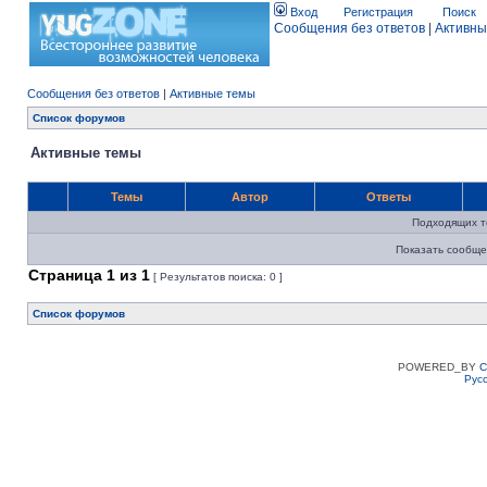
Вход
Регистрация
Поиск
Сообщения без ответов
|
Активны
Сообщения без ответов
|
Активные темы
Список форумов
Активные темы
Темы
Автор
Ответы
Подходящих т
Показать сообще
Страница
1
из
1
[ Результатов поиска: 0 ]
Список форумов
POWERED_BY
C
Рус