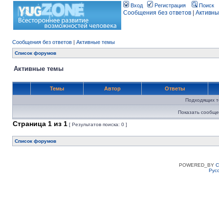
Вход
Регистрация
Поиск
Сообщения без ответов
|
Активны
Сообщения без ответов
|
Активные темы
Список форумов
Активные темы
Темы
Автор
Ответы
Подходящих т
Показать сообще
Страница
1
из
1
[ Результатов поиска: 0 ]
Список форумов
POWERED_BY
C
Рус