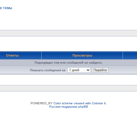
е темы
Ответы
Просмотры
Подходящих тем или сообщений не найдено.
Показать сообщения за:
POWERED_BY
Color scheme created with Colorize It
.
Русская поддержка phpBB