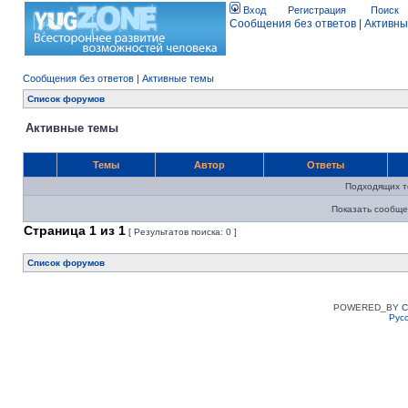
Вход
Регистрация
Поиск
Сообщения без ответов
|
Активны
Сообщения без ответов
|
Активные темы
Список форумов
Активные темы
Темы
Автор
Ответы
Подходящих т
Показать сообще
Страница
1
из
1
[ Результатов поиска: 0 ]
Список форумов
POWERED_BY
C
Рус