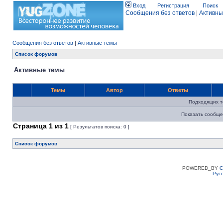
Вход
Регистрация
Поиск
Сообщения без ответов
|
Активны
Сообщения без ответов
|
Активные темы
Список форумов
Активные темы
Темы
Автор
Ответы
Подходящих т
Показать сообще
Страница
1
из
1
[ Результатов поиска: 0 ]
Список форумов
POWERED_BY
C
Рус