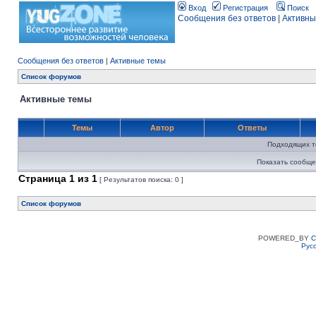
Вход
Регистрация
Поиск
Сообщения без ответов
|
Активны
Сообщения без ответов
|
Активные темы
Список форумов
Активные темы
Темы
Автор
Ответы
Подходящих т
Показать сообще
Страница
1
из
1
[ Результатов поиска: 0 ]
Список форумов
POWERED_BY
C
Рус